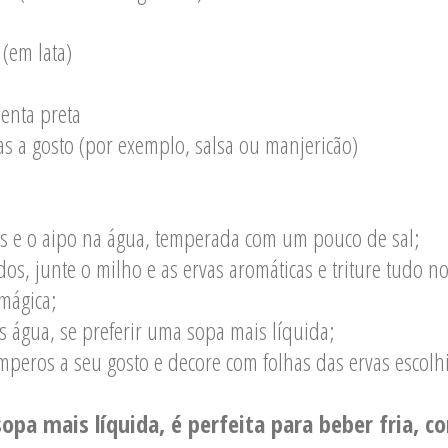
(em lata)
menta preta
as a gosto (por exemplo, salsa ou manjericão)
has e o aipo na água, temperada com um pouco de sal;
dos, junte o milho e as ervas aromáticas e triture tudo no
mágica;
s água, se preferir uma sopa mais líquida;
emperos a seu gosto e decore com folhas das ervas escolh
sopa mais líquida, é perfeita para beber fria, 