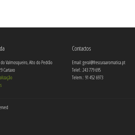
da
Contactos
 do Valmosqueiro, Alto do Pedrão
Email: geral@frescuraaromatica.pt
9 Cartaxo
Telef.: 243 779 695
alização
Telem.: 91 452 6973
s
served