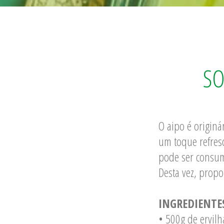
SO
O aipo é originá
um toque refresca
pode ser consumi
Desta vez, prop
INGREDIENTE
• 500g de ervilh