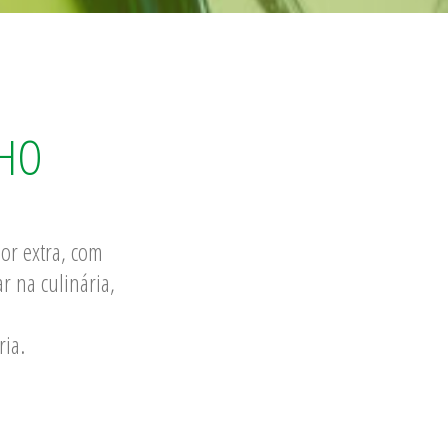
LHO
or extra, com
ar na culinária,
ia.