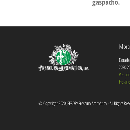
gaspacho.
Mora
Estrada
2070-22
Ver Loc
Horário
© Copyright 2020 JPF&DP/Frescura Aromática - All Rights Re