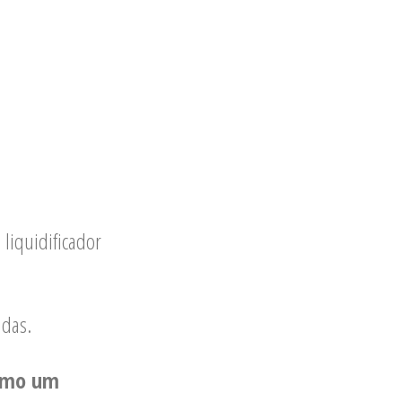
 liquidificador
idas.
como um