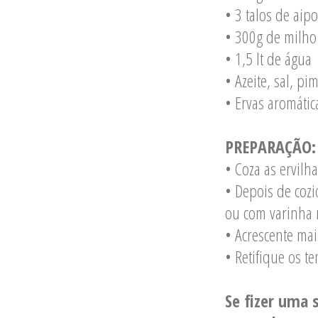
• 3 talos de aipo
• 300g de milho 
• 1,5 lt de água
• Azeite, sal, pi
• Ervas aromátic
PREPARAÇÃO:
• Coza as ervil
• Depois de cozi
ou com varinha 
• Acrescente mai
• Retifique os t
Se fizer uma 